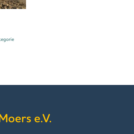
tegorie
Moers e.V.