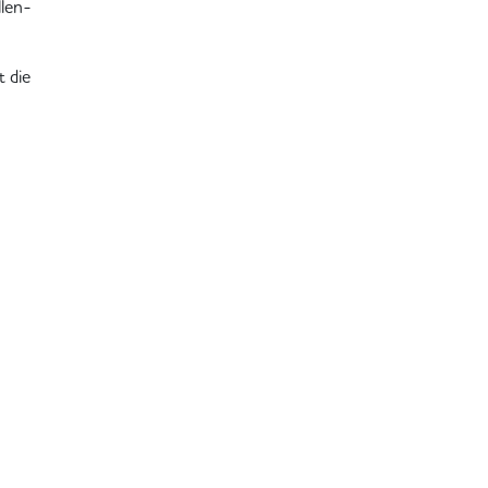
llen-
t die