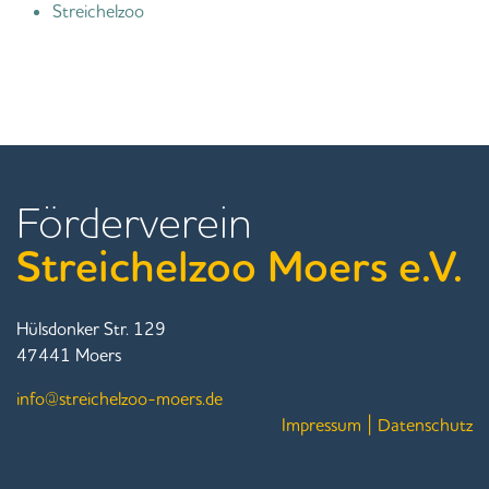
Streichelzoo
Förderverein
Streichelzoo Moers e.V.
Hülsdonker Str. 129
47441 Moers
info@streichelzoo-moers.de
Impressum
|
Datenschutz